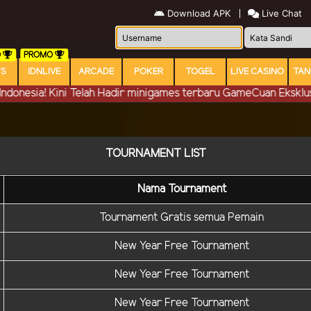
Download APK
Live Chat
O
PROMO
TS
IDNLIVE
ARCADE
POKER
TOGEL
LIVE CASINO
TA
a! Kini Telah Hadir minigames terbaru GameCuan Eksklusif han
TOURNAMENT LIST
Nama Tournament
Tournament Gratis semua Pemain
New Year Free Tournament
New Year Free Tournament
New Year Free Tournament